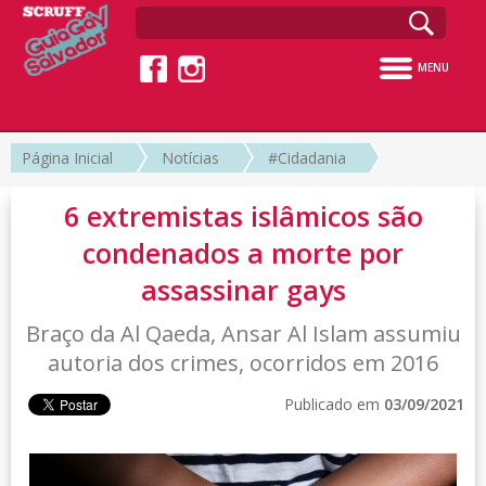
MENU
Página Inicial
Notícias
#Cidadania
6 extremistas islâmicos são
condenados a morte por
assassinar gays
Braço da Al Qaeda, Ansar Al Islam assumiu
autoria dos crimes, ocorridos em 2016
Publicado em
03/09/2021