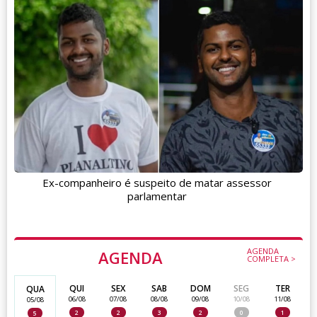
Ex-companheiro é suspeito de matar assessor
parlamentar
AGENDA
AGENDA
COMPLETA >
QUI
SEX
SAB
DOM
SEG
TER
QUA
06/08
07/08
08/08
09/08
10/08
11/08
05/08
2
2
3
2
0
1
5