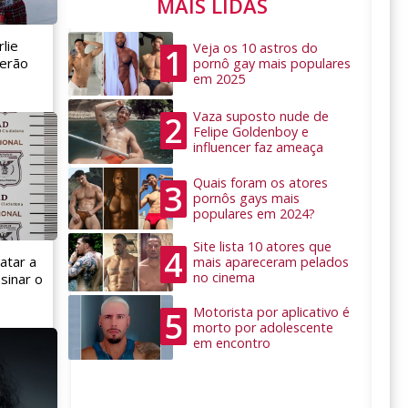
MAIS LIDAS
lie
Veja os 10 astros do
1
serão
pornô gay mais populares
em 2025
Vaza suposto nude de
2
Felipe Goldenboy e
influencer faz ameaça
Quais foram os atores
3
pornôs gays mais
populares em 2024?
Site lista 10 atores que
4
atar a
mais apareceram pelados
no cinema
sinar o
Motorista por aplicativo é
5
morto por adolescente
em encontro