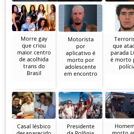
Morre gay
Terrori
Motorista
que criou
que ata
por
maior centro
parada 
aplicativo é
de acolhida
é morto 
morto por
trans do
políci
adolescente
Brasil
em encontro
Homem
Presidente
Casal lésbico
morto a
da Polônia
desaparecido