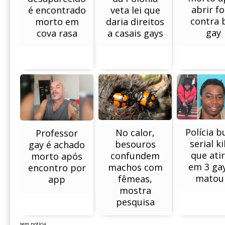
abrir f
veta lei que
é encontrado
contra 
daria direitos
morto em
gay
a casais gays
cova rasa
Polícia b
No calor,
Professor
serial ki
besouros
gay é achado
que ati
confundem
morto após
em 3 gay
machos com
encontro por
matou
fêmeas,
app
mostra
pesquisa
sem notícia