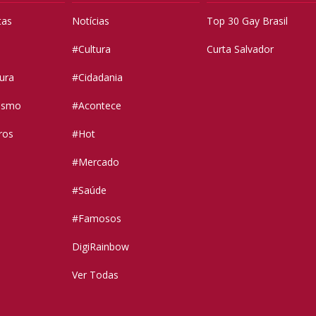
tas
Notícias
Top 30 Gay Brasil
#Cultura
Curta Salvador
tura
#Cidadania
vismo
#Acontece
ros
#Hot
#Mercado
#Saúde
#Famosos
DigiRainbow
Ver Todas