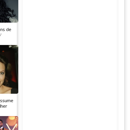
ans de
'
 assume
lher