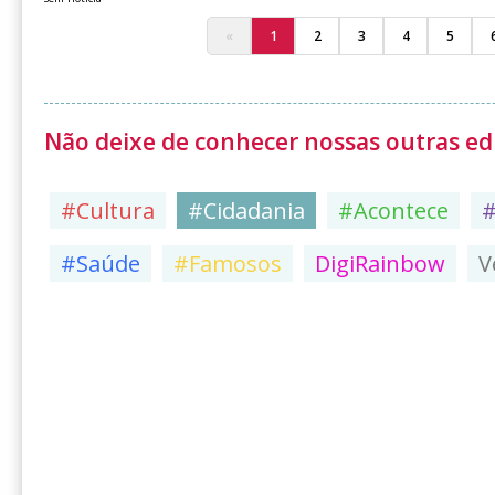
«
1
2
3
4
5
Não deixe de conhecer nossas outras edi
#Cultura
#Cidadania
#Acontece
#Saúde
#Famosos
DigiRainbow
V