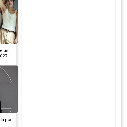
 é um
2027
da por