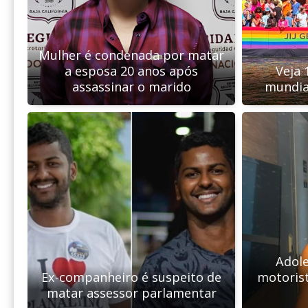
Mulher é condenada por matar
a esposa 20 anos após
Veja 
assassinar o marido
mundia
Adol
Ex-companheiro é suspeito de
motorist
matar assessor parlamentar