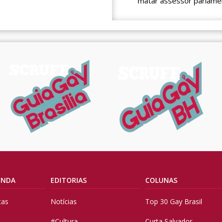
matar assessor parlame
ENDA
EDITORIAS
COLUNAS
tas
Notícias
Top 30 Gay Brasil
#Cultura
Curta Salvador