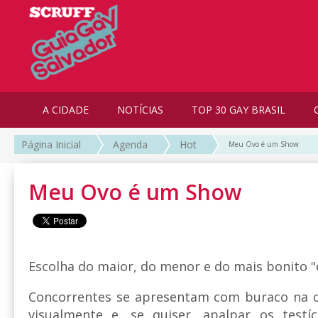
A CIDADE
NOTÍCIAS
TOP 30 GAY BRASIL
Página Inicial
Agenda
Hot
Meu Ovo é um Show
Meu Ovo é um Show
Escolha do maior, do menor e do mais bonito "
Concorrentes se apresentam com buraco na cu
visualmente e, se quiser, apalpar os test