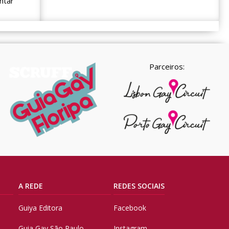
ntar
Parceiros:
A REDE
REDES SOCIAIS
Guiya Editora
Facebook
Guia Gay São Paulo
Instagram