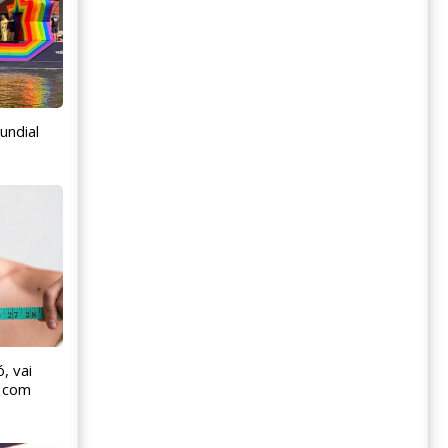
undial
, vai
s com