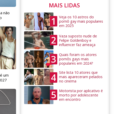
MAIS LIDAS
 a não
Veja os 10 astros do
1
o
pornô gay mais populares
em 2025
Vaza suposto nude de
2
Felipe Goldenboy e
influencer faz ameaça
Quais foram os atores
3
pornôs gays mais
populares em 2024?
Site lista 10 atores que
4
 é um
mais apareceram pelados
2027
no cinema
Motorista por aplicativo é
5
morto por adolescente
em encontro