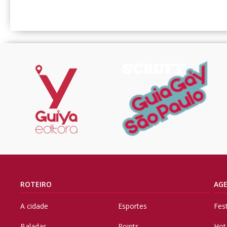
ROTEIRO
AG
A cidade
Esportes
Fes
Baladas
Points
Hot