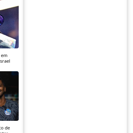
l em
srael
to de